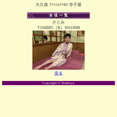
大久保 ﾌｧｯｼｮﾝﾍﾙｽ 寺子屋
さとみ
T160B85（B）W61H88
戻る
Copyright © Terakoya.