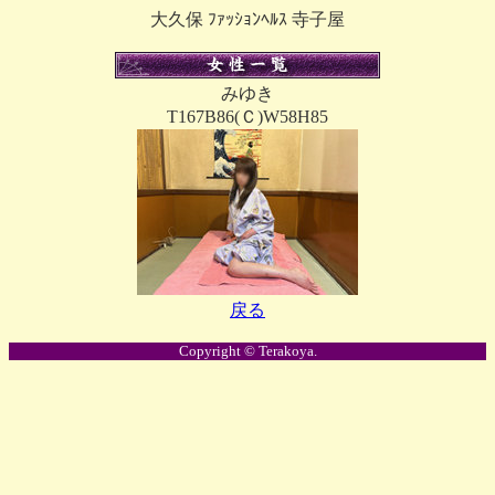
大久保 ﾌｧｯｼｮﾝﾍﾙｽ 寺子屋
みゆき
T167B86(Ｃ)W58H85
戻る
Copyright © Terakoya.