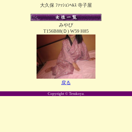
大久保 ﾌｧｯｼｮﾝﾍﾙｽ 寺子屋
みやび
T156B88(Ｄ) W59 H85
戻る
Copyright © Terakoya.