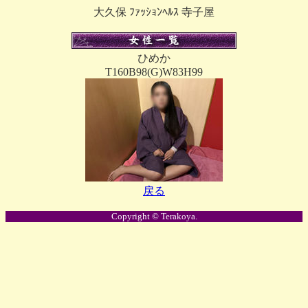
大久保 ﾌｧｯｼｮﾝﾍﾙｽ 寺子屋
ひめか
T160B98(G)W83H99
戻る
Copyright © Terakoya.